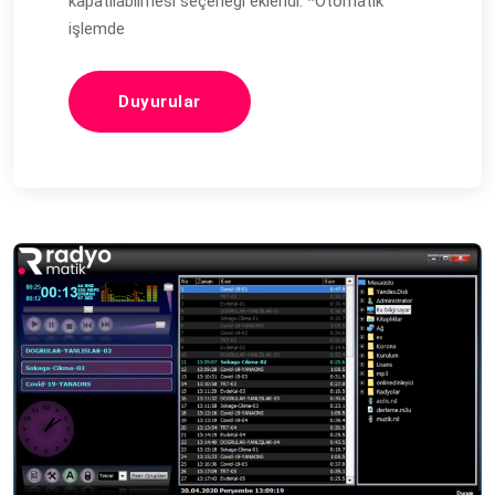
kapatılabilmesi seçeneği eklendi. *Otomatik
işlemde
Duyurular