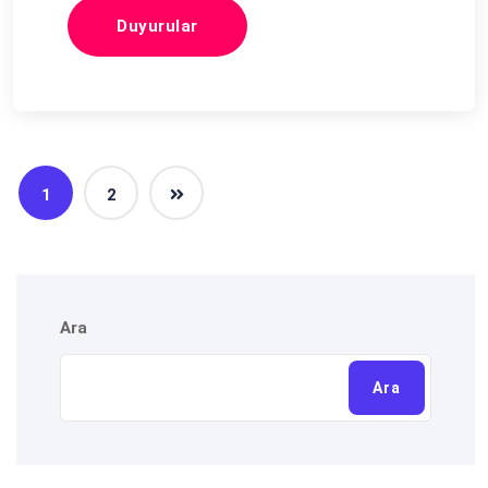
Duyurular
1
2
Ara
Ara