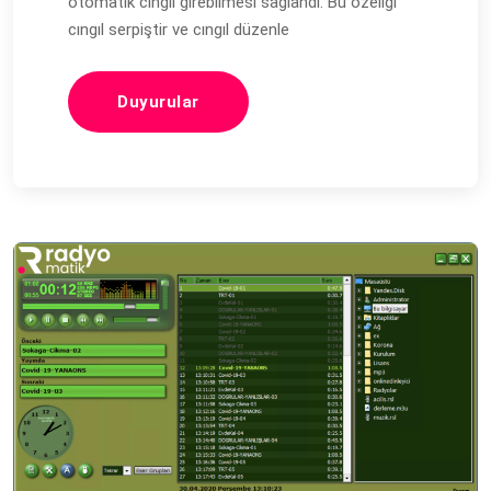
otomatik cıngıl girebilmesi sağlandı. Bu özeliği
cıngıl serpiştir ve cıngıl düzenle
Duyurular